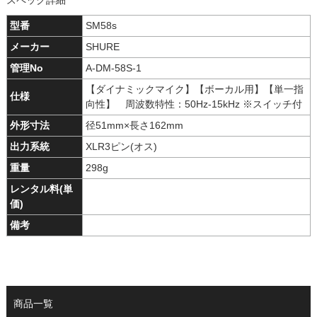
スペック詳細
型番
SM58s
メーカー
SHURE
管理No
A-DM-58S-1
【ダイナミックマイク】【ボーカル用】【単一指
仕様
向性】 周波数特性：50Hz-15kHz ※スイッチ付
外形寸法
径51mm×長さ162mm
出力系統
XLR3ピン(オス)
重量
298g
レンタル料(単
価)
備考
商品一覧