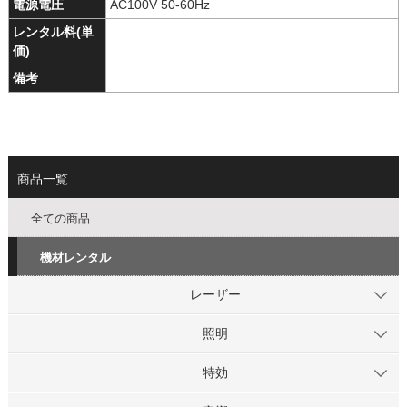
電源電圧
AC100V 50-60Hz
レンタル料(単
価)
備考
商品一覧
全ての商品
機材レンタル
レーザー
照明
特効