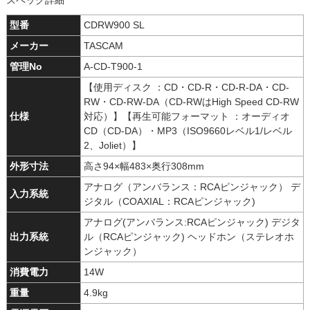
スペック詳細
型番
CDRW900 SL
メーカー
TASCAM
管理No
A-CD-T900-1
【使用ディスク ：CD・CD-R・CD-R-DA・CD-
RW・CD-RW-DA（CD-RWはHigh Speed CD-RW
仕様
対応）】【再生可能フォーマット ：オーディオ
CD（CD-DA）・MP3（ISO9660レベル1/レベル
2、Joliet）】
外形寸法
高さ94×幅483×奥行308mm
アナログ（アンバランス：RCAピンジャック） デ
入力系統
ジタル（COAXIAL：RCAピンジャック)
アナログ(アンバランス:RCAピンジャック) デジタ
出力系統
ル（RCAピンジャック) ヘッドホン（ステレオホ
ンジャック）
消費電力
14W
重量
4.9kg