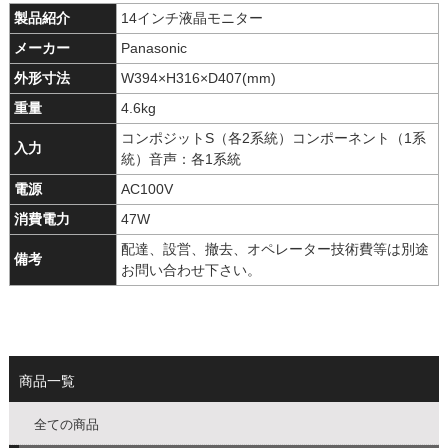
製品紹介
14インチ液晶モニター
メーカー
Panasonic
外形寸法
W394×H316×D407(mm)
重量
4.6kg
コンポジットS（各2系統）コンポーネント（1系
入力
統）音声：各1系統
電源
AC100V
消費電力
47W
配達、設営、撤去、オペレーター技術費等は別途
備考
お問い合わせ下さい。
商品一覧
全ての商品