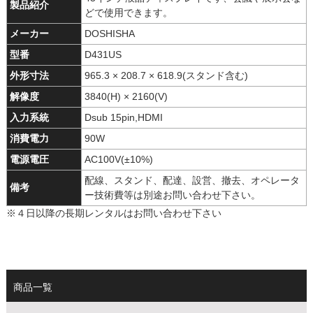
製品紹介
どで使用できます。
メーカー
DOSHISHA
型番
D431US
外形寸法
965.3 × 208.7 × 618.9(スタンド含む)
解像度
3840(H) × 2160(V)
入力系統
Dsub 15pin,HDMI
消費電力
90W
電源電圧
AC100V(±10%)
配線、スタンド、配達、設営、撤去、オペレータ
備考
ー技術費等は別途お問い合わせ下さい。
※４日以降の長期レンタルはお問い合わせ下さい
商品一覧