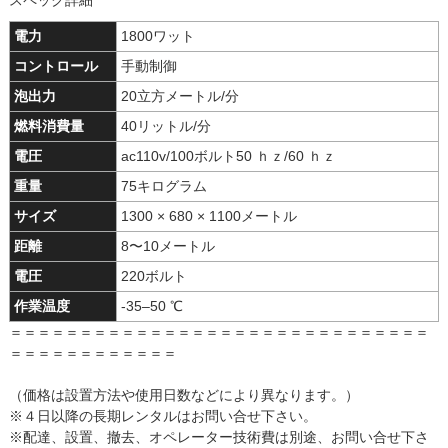
スペック詳細
電力
1800ワット
コントロール
手動制御
泡出力
20立方メートル/分
燃料消費量
40リットル/分
電圧
ac110v/100ボルト50 ｈｚ/60 ｈｚ
重量
75キログラム
サイズ
1300 × 680 × 1100メートル
距離
8〜10メートル
電圧
220ボルト
作業温度
-35–50 ℃
＝＝＝＝＝＝＝＝＝＝＝＝＝＝＝＝＝＝＝＝＝＝＝＝＝＝＝＝＝＝
＝＝＝＝＝＝＝＝＝＝＝＝
（価格は設置方法や使用日数などにより異なります。）
※４日以降の長期レンタルはお問い合せ下さい。
※配達、設置、撤去、オペレーター技術費は別途、お問い合せ下さ