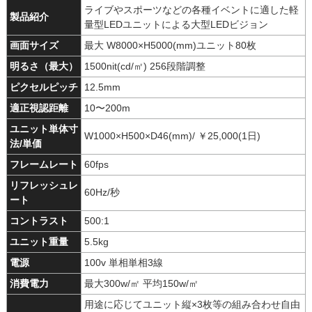
ライブやスポーツなどの各種イベントに適した軽
製品紹介
量型LEDユニットによる大型LEDビジョン
画面サイズ
最大 W8000×H5000(mm)ユニット80枚
明るさ（最大）
1500nit(cd/㎡) 256段階調整
ピクセルピッチ
12.5mm
適正視認距離
10〜200m
ユニット単体寸
W1000×H500×D46(mm)/ ￥25,000(1日)
法/単価
フレームレート
60fps
リフレッシュレ
60Hz/秒
ート
コントラスト
500:1
ユニット重量
5.5kg
電源
100v 単相単相3線
消費電力
最大300w/㎡ 平均150w/㎡
用途に応じてユニット縦×3枚等の組み合わせ自由