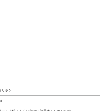
用リボン
)