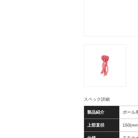
スペック詳細
製品紹介
ポール
上部直径
150(mm