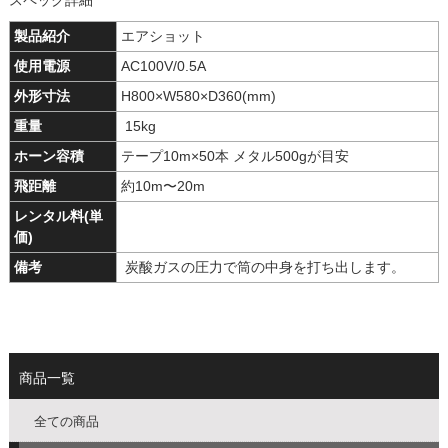
スペック詳細
製品紹介
エアショット
使用電源
AC100V/0.5A
外形寸法
H800×W580×D360(mm)
重量
15kg
ホーン容積
テープ10m×50本 メタル500gが目安
飛距離
約10m〜20m
レンタル料(単
価)
備考
炭酸ガスの圧力で筒の中身を打ち出します。
商品一覧
全ての商品