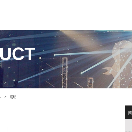
UCT
ル
照明
商