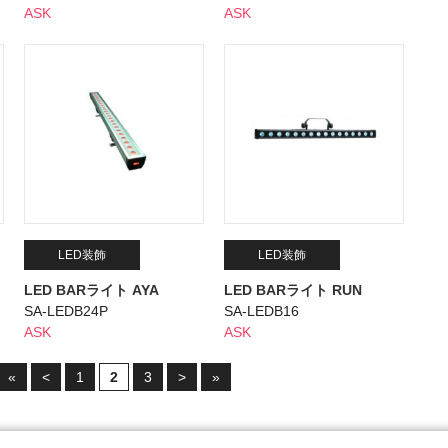
ASK
ASK
LED装飾
LED装飾
LED BARライト AYA
LED BARライト RUN
SA-LEDB24P
SA-LEDB16
ASK
ASK
«
<
1
2
3
>
»